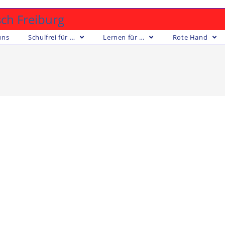
ch Freiburg
uns
Schulfrei für …
Lernen für …
Rote Hand